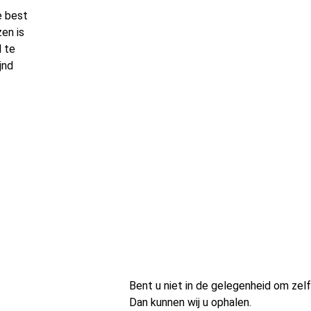
e best
en is
l te
jnd
Bent u niet in de gelegenheid om zel
Dan kunnen wij u ophalen.